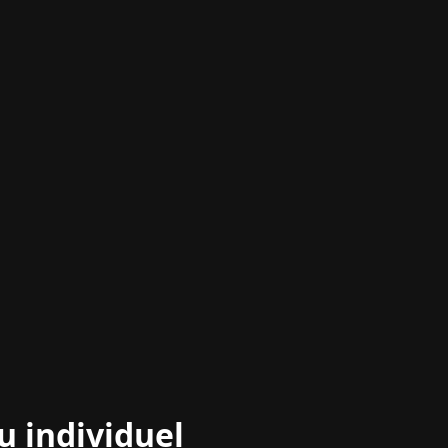
u individuel