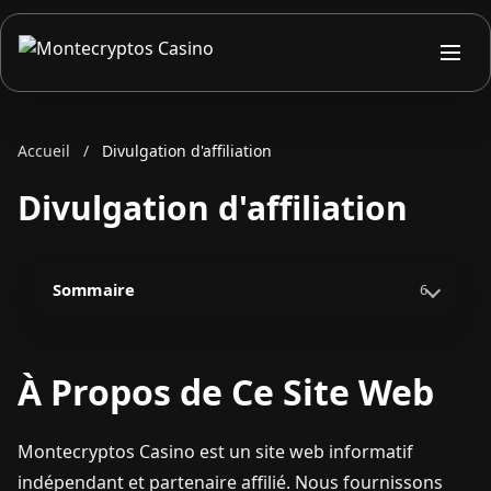
Accueil
/
Divulgation d'affiliation
Divulgation d'affiliation
Sommaire
6
À Propos de Ce Site Web
Montecryptos Casino est un site web informatif
indépendant et partenaire affilié. Nous fournissons