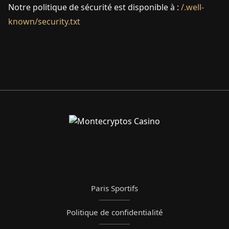
Notre politique de sécurité est disponible à :
/.well-
known/security.txt
Paris Sportifs
Politique de confidentialité